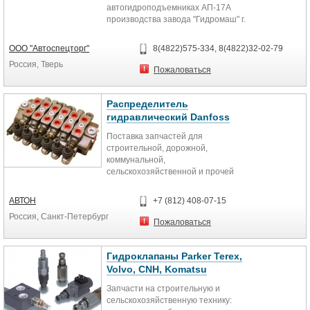
автогидроподъемниках АП-17А
производства завода "Гидромаш" г.
Мелитополь. Любые запчасти для
автовышек АП-17А, Ап-18 в
ООО "Автоспецторг"
8(4822)575-334, 8(4822)32-02-79
наличии и на заказ.
Россия, Тверь
Пожаловаться
Распределитель
гидравлический Danfoss
Поставка запчастей для
строительной, дорожной,
коммунальной,
сельскохозяйственной и прочей
техники на из Европы.
Оригинал и аналог.
АВТОН
+7 (812) 408-07-15
Детали для бульдозеров,
Россия, Санкт-Петербург
экскаваторов, погрузчиков, катков,
Пожаловаться
кранов, асфальтоукладчиков,
тракторов, комбайнов и другой
техники.
Гидроклапаны Parker Terex,
Поставка гидравлики для
Volvo, CNH, Komatsu
спецтехники и сельхозтехники,
Запчасти на строительную и
самосвалов и грузовиков.
сельскохозяйственную технику:
Гидронасосы и гидромоторы,