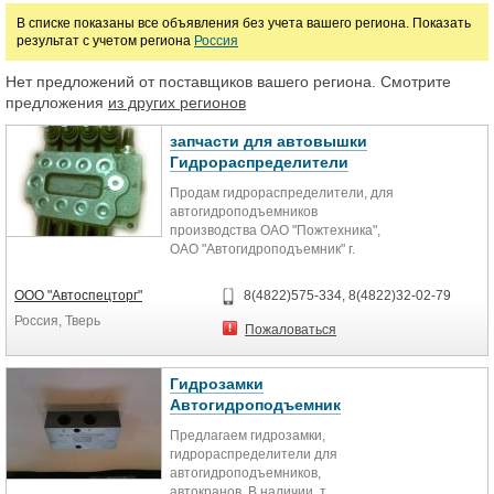
В списке показаны все объявления без учета вашего региона. Показать
Промышленные рукава и шланги
Фитинги и муфты гидравлические
результат с учетом региона
Россия
Нет предложений от поставщиков вашего региона. Смотрите
Цена
предложения
из других регионов
запчасти для автовышки
руб.
Гидрораспределители
Продам гидрораспределители, для
Марка
автогидроподъемников
производства ОАО "Пожтехника",
ОАО "Автогидроподъемник" г.
Санкт-Петербург, ОАО "ЗЭМЗ",
ОАО "КЭМЗ". Большой
ООО "Автоспецторг"
8(4822)575-334, 8(4822)32-02-79
ассортимент в наличии. Низкие
Россия, Тверь
цены. Минимальные сроки.
Пожаловаться
Доставка по всей России. т. 8-901-
988-53-34, т. 8(4822)32-02-79
Гидрозамки
Автогидроподъемник
Предлагаем гидрозамки,
гидрораспределители для
автогидроподъемников,
автокранов. В наличии. т.