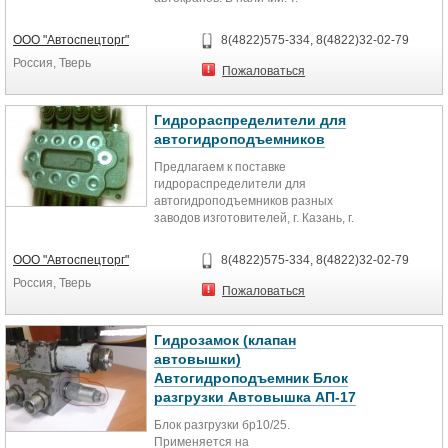
8(4822)32-02-79, т. 8(4822)34-86-04
ООО "Автоспецторг"
8(4822)575-334, 8(4822)32-02-79
Россия, Тверь
Пожаловаться
Гидрораспределители для
автогидроподъемников
Предлагаем к поставке
гидрораспределители для
автогидроподъемников разных
заводов изготовителей, г. Казань, г.
Торжок, г. Мелитополь. Всегда в
наличии большой выбор. т.
ООО "Автоспецторг"
8(4822)575-334, 8(4822)32-02-79
8(4822)34-86-04, 8(4822)57-53-34
Россия, Тверь
Пожаловаться
Гидрозамок (клапан
автовышки)
Автогидроподъемник Блок
разгрузки Автовышка АП-17
Блок разгрузки бр10/25.
Применяется на