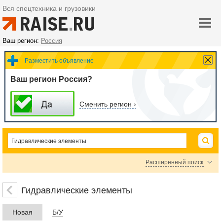
Вся спецтехника и грузовики
Ваш регион:
Россия
Разместить объявление
Ваш регион Россия?
Сменить регион ›
Расширенный поиск
Гидрораспределители
Гидроклапаны
Гидромоторы
Гидравлические элементы
Гидротолкатели
Гидронасосы
Гидродроссели
Гидроцилиндры
Новая
Б/У
Шланги гидравлические
Запорные и регулирующие устройства гидравлич