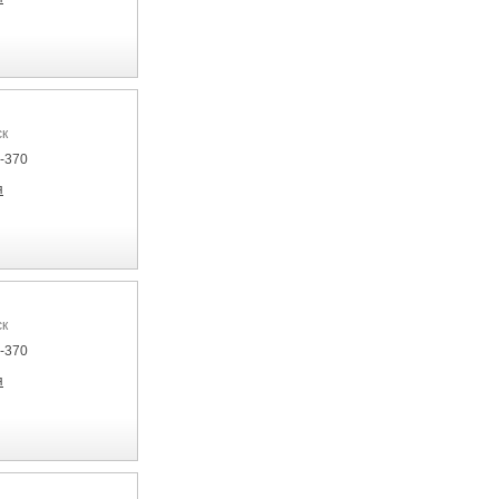
ск
7-370
я
ск
7-370
я