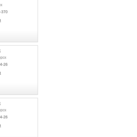
ск
7-370
я
с
ирск
04-26
я
с
ирск
04-26
я