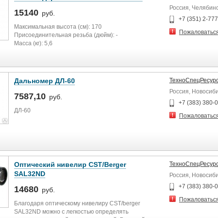
Точность измерения расстояний, на одну призму
Россия, Челябин
(мм): 2 + 2 х 10-6 х D
15140
руб.
Точность измерения расстояний, на отр. пленку (мм):
+7 (351) 2-77
3 + 2 х 10-6 х D
Максимальная высота (см): 170
Пожаловатьс
Время измерения расстояний, точные/быстрые/
Присоединительная резьба (дюйм): -
слежение (с): 0,9/0,7/0,3
Масса (кг): 5,6
Точность оптического отвеса (мм):
Дальномер ДЛ-60
ТехноСпецРесур
Россия, Новосиб
7587,10
руб.
+7 (383) 380-
ДЛ-60
Пожаловатьс
Технические характеристики:
Диапазон измерения
Оптический нивелир CST/Berger
ТехноСпецРесур
SAL32ND
Россия, Новосиб
0,05-60 м
+7 (383) 380-
14680
руб.
Пожаловатьс
Благодаря оптическому нивелиру CST/berger
Точность измерения
SAL32ND можно с легкостью определять