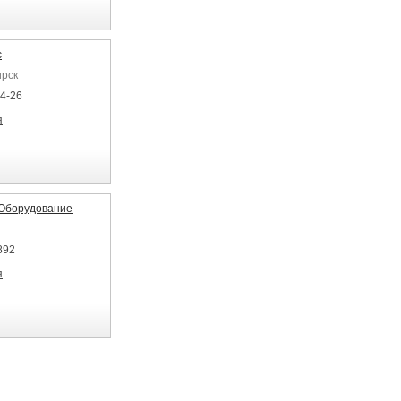
с
ирск
04-26
я
Оборудование
892
я