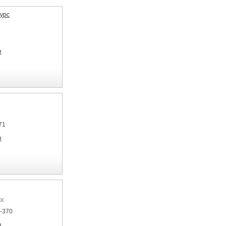
урс
я
71
я
ск
7-370
я