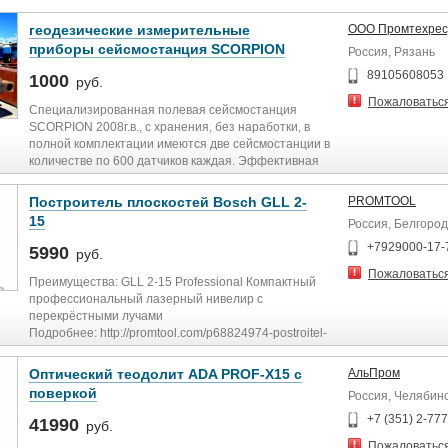
геодезические измерительные
ООО Промтехрес
приборы сейсмостанция SCORPION
Россия, Рязань
89105608053
1000
руб.
Пожаловатьс
Специализированная полевая сейсмостанция
SCORPION 2008г.в., с хранения, без наработки, в
полной комплектации имеются две сейсмостанции в
количестве по 600 датчиков каждая. Эффективная
,невероятно точная , кабельная система сбора
сейсмических данных компании INOVA США. Станция
Построитель плоскостей Bosch GLL 2-
PROMTOOL
Scorpion работает с самыми сложными планами
15
Россия, Белгород
съемок, через оптоволоконную базовую линию, с
передовыми телеметрическими характеристиками и
+7929000-17-
5990
руб.
поддержкой 30 000 каналов в реальном времени.
Пожаловатьс
Оборудование в упаковке изготовителя. Срок
Преимущества: GLL 2-15 Professional Компактный
гарантии 25 лет, местонахождение Самарская
профессиональный лазерный нивелир с
область, Возможна комплектация станций на базе
перекрёстными лучами
специальных автофургонов Урал-4320 48950A.
Подробнее: http://promtool.com/p68824974-postroitel-
Возможна продажа выборочно комплектующего
ploskostej-bosch.html
оборудования к сейсмостанциям.В наличии -
Оптический теодолит ADA PROF-X15 с
АльПром
Центральное регистрирующее устройство
поверкой
Россия, Челябин
сейсмостанции Scorpion ,полевая электроника ,
линейный модуль D - Unit 3/0, блок питания , BBU c
+7 (351) 2-77
41990
руб.
разъёмами Morpho, межлин . модуль, XLU с
Пожаловатьс