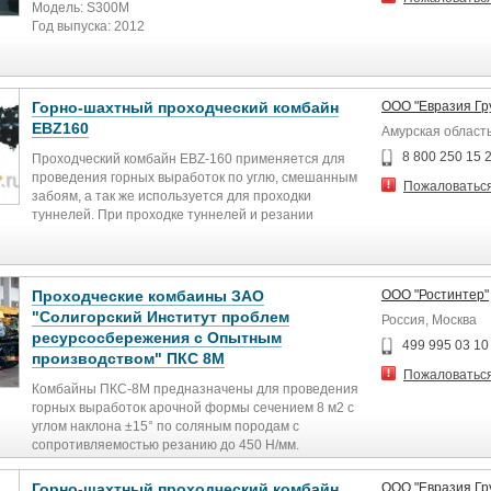
Модель: S300М
Год выпуска: 2012
Наработка: 230 м/ч.
Общая длина: 20.8 м.
Высота: 4,7 м.
Общая ширина: 4.0 м.
Горно-шахтный проходческий комбайн
ООО "Евразия Гр
Ширина по гусеницам: 3.1 м.
EBZ160
Амурская област
Общий вес: 95000 кг.
Макс. высота резания: 6,5 м.
8 800 250 15 
Проходческий комбайн EBZ-160 применяется для
Макс. Ширина резания: 7,5 м.
проведения горных выработок по углю, смешанным
Пожаловатьс
Мощность двигателя резца: 300 кВт.
забоям, а так же используется для проходки
Горизонтальное бурение.
туннелей. При проходке туннелей и резании
Состояние отличное!
угольных пород комбайн используется до крепости
пород не более 75 МПа. Эти условия являются
Местонахождение КНР,
лучшими для резания, погрузки и транспортировки
Стоимость во Владивостоке: 2 750 000$ с НДС
пород. Компоновка проходческого комбайна
Проходческие комбаины ЗАО
ООО "Ростинтер"
Срок поставки 15-30 дней с момента оплаты.
компактная, с низким уровнем центра тяжести,
"Солигорский Институт проблем
Россия, Москва
удобен в управлении превосходно работает по
ресурсосбережения с Опытным
восстанию, уверенно разрушает крепкие породы.
499 995 03 10
производством" ПКС 8М
Режущая часть проходческого комбайна имеет
Пожаловатьс
телескопический орган, внешнее и внутреннее
Комбайны ПКС-8М предназначены для проведения
орошение, используемое для подавления пыли.
горных выработок арочной формы сечением 8 м2 с
Редуктор рабочего органа и электродвигатель
углом наклона ±15° по соляным породам с
объединены и высоко интегрированы. Материнское
сопротивляемостью резанию до 450 Н/мм.
тело конвейера расположено по центру, имеет
Областью применения комбайнов являются
прямую линию и большую высоту разгрузки. Машина
капитальные, подготовительные и очистные
Горно-шахтный проходческий комбайн
ООО "Евразия Гр