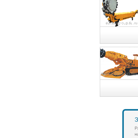
З
Р
н