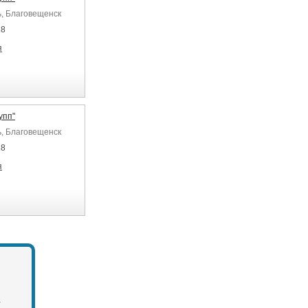
ь, Благовещенск
28
я
упп"
ь, Благовещенск
28
я
.