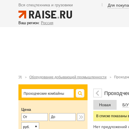
Вся спецтехника и грузовики
Для покуп
Ваш регион:
Россия
Оборудование добывающей промышленности
Проходч
Проходче
Новая
Б/У
Цена
В списке показаны 
Нет предложений 
руб.