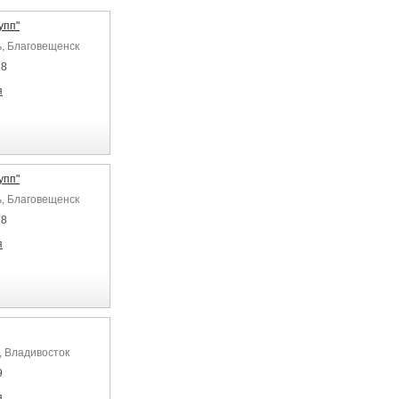
упп"
ь, Благовещенск
28
я
упп"
ь, Благовещенск
28
я
, Владивосток
9
я