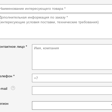
онтактное лицо *
елефон *
-mail
егион