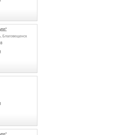
упп"
ь, Благовещенск
28
я
я
упп"