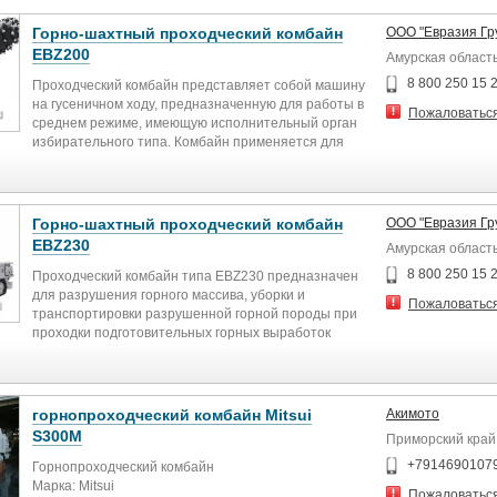
Горно-шахтный проходческий комбайн
ООО "Евразия Гр
EBZ200
Амурская област
8 800 250 15 
Проходческий комбайн представляет собой машину
на гусеничном ходу, предназначенную для работы в
Пожаловатьс
среднем режиме, имеющую исполнительный орган
избирательного типа. Комбайн применяется для
проходки горных выработок и туннелей. Комбайн
располагает электрогидравлической системой
приводов и представляет собой модульную
конструкцию для удобства транспортировки,
Горно-шахтный проходческий комбайн
ООО "Евразия Гр
монтажа/демонтажа и обслуживания.
EBZ230
Амурская област
8 800 250 15 
Проходческий комбайн типа EBZ230 предназначен
для разрушения горного массива, уборки и
Пожаловатьс
транспортировки разрушенной горной породы при
проходки подготовительных горных выработок
арочной, трапециевидной и прямоугольной формы
сечением до 28 м², с углом наклона ±18°, по углю и
смешанному забою с максимальным пределом
прочности пород при одноосном сжатии до 80 МПа в
горнопроходческий комбайн Mitsui
Акимото
шахтах опасных по газу и/или пыли.
S300М
Приморский край
+7914690107
Горнопроходческий комбайн
Марка: Mitsui
Пожаловатьс