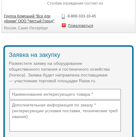
Столбик ограждения состоит из
Страна происхождения: Италия
трубы и дискового основания
Технические характеристики
ограничительного столбика.
Группа Компаний "Все для
8-800-333-10-45
Высота 122 см
уборки" ООО "Чистый Город"
Указана цена за одну стойку. Канат
Длина 50 см
Пожаловаться
Россия, Санкт-Петербург
покупается отдельно.
Ширина 38 см
Материал нержавеющая сталь,
Страна происхождения: Россия
покрытая нитридом титана
Диаметр колес 15 см
Диаметр труб 2 см
Заявка на закупку
Разместите заявку на оборудование
общественного питания и гостиничного хозяйства
(horeca). Заявка будет направлена поставщикам
— участникам торговой площадки Raise.ru.