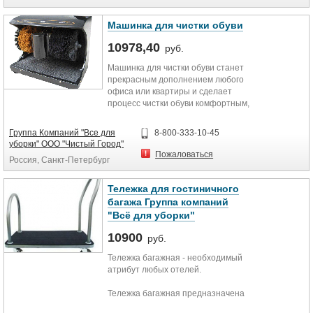
Машинка для чистки обуви
10978,40
руб.
Машинка для чистки обуви станет
прекрасным дополнением любого
офиса или квартиры и сделает
процесс чистки обуви комфортным,
быстрым и качественным. Кроме
этого, наличие машинки для чистки
Группа Компаний "Все для
8-800-333-10-45
обуви в офисе является признаком
уборки" ООО "Чистый Город"
гостеприимства и заботе о
Пожаловаться
Россия, Санкт-Петербург
клиентах.
Данная модель машинки для
Тележка для гостиничного
чистки обуви оснащена сенсорным
багажа Группа компаний
включением и шариковым
"Всё для уборки"
дозатором крема для обуви.
Декоративная накладка из стали
10900
руб.
защищает переднюю кромку от
царапин, а щетки из синтетической
Тележка багажная - необходимый
шерсти бережно очистят вашу
атрибут любых отелей.
обувь.
Тележка багажная предназначена
Также использование машинки для
для транспортировки гостиничного