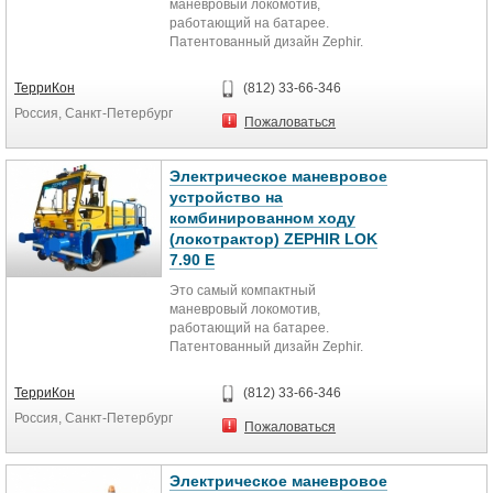
маневровый локомотив,
работающий на батарее.
Патентованный дизайн Zephir.
Благодаря минимальным
габаритным размерам позволяет
ТерриКон
(812) 33-66-346
выполнять работы в ограниченном
Россия, Санкт-Петербург
пространстве. Прочная
Пожаловаться
конструкция для длительного срока
работы и тяжелых режимов
применения.
Электрическое маневровое
Многофункциональное
устройство на
логистическое решение для
комбинированном ходу
железнодорожных мастерских.
(локотрактор) ZEPHIR LOK
Идеально подходит для работы с
7.90 E
локомотивными мостами и
выполнят функции рельсовой
Это самый компактный
тележки.
маневровый локомотив,
работающий на батарее.
Вес: 2,8 т
Патентованный дизайн Zephir.
Тяговое усилие: 5 кН
Благодаря минимальным
Максимальная тяговая мощность:
габаритным размерам позволяет
ТерриКон
(812) 33-66-346
100 т
выполнять работы в ограниченном
Двигатель: 2 кВт
Россия, Санкт-Петербург
пространстве. Прочная
Пожаловаться
Макс. скорость: >3 км/ч
конструкция для длительного срока
Длина, высота, ширина: 2380,
работы и тяжелых режимов
1440, 1460 мм
применения.
Электрическое маневровое