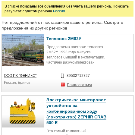
В списке показаны все объявления без учета вашего региона. Показать
руб.
результат с учетом региона
Россия
Нет предложений от поставщиков вашего региона. Смотрите
Марка
предложения
из других регионов
Тепловоз 2М62У
Предлагаем к поставке тепловоз
2М62У 1993 года выпуска.
Тепловоз бывший в эксплуатации,
частично разукомплектован
(отсутствуют отдельные аппараты
ВВК, частично разукомплектована
ООО ПК "ФЕНИКС"
89532712727
тормозная магистраль). Возможна
Россия, Брянск
поставка тепловоза в состоянии
Пожаловаться
«как есть» или после
доукомплектации или капитального
ремонта. Также возможна поставка
Электрическое маневровое
после проведения модернизации
устройство на
по замене штатной дизель-
комбинированном ходу
генераторной установки 14ДГУ на
(локотрактор) ZEPHIR CRAB
дизель-генератор 5-26ДГ.
500 E
Дополнительная информация по
запросу.
Это самый компактный