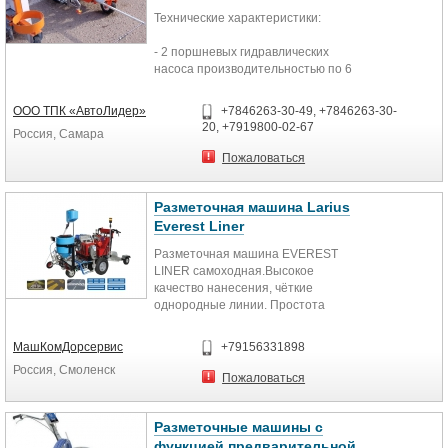
переднего колеса для идеальных
окружностей
Технические характеристики:
- 2 поршневых гидравлических
насоса производительностью по 6
л/мин
ООО ТПК «АвтоЛидер»
+7846263-30-49, +7846263-30-
- гидравлическая станция с
20, +7919800-02-67
Россия, Самара
ременным приводом
Пожаловаться
- установка на 3-х колесной
тележке с поворотным передним
колесом и фиксацией
Разметочная машина Larius
Everest Liner
- двигатель хонда 6.5 л.с.
Разметочная машина EVEREST
LINER самоходная.Высокое
- 2 краскопульта с местом
качество нанесения, чёткие
установки спереди и сзади со
однородные линии. Простота
шлангами по 15м, регулировкой
эксплуатации и технического
высоты краскопульта и выноса
обслуживания
МашКомДорсервис
+79156331898
Профессиональный агрегат airless
- возможна установка краскопульта
Россия, Смоленск
с автотягой и автоматическим
как с лева так и справа машины
Пожаловаться
устройством нанесения разметки.
Наносит одновременно две линии
- 2 фильтра высокого давления
одного цвета (сплошные,
Разметочные машины с
пунктирные, смешанные.
- 3-х колесная тележка с передним
функцией предварительной