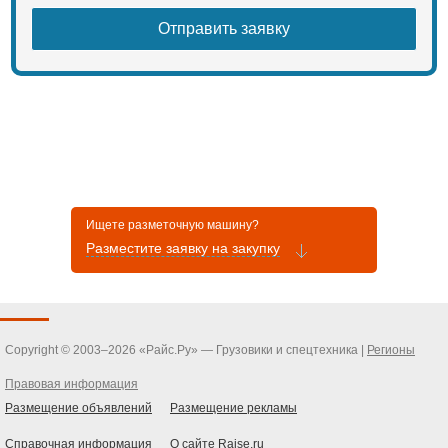
аксессуаров для удовлетворения
требований в области
оборудования для нанесения
линий.
Технические характеристики:
Двигатель Yamaha -9 л.с.
Мах. давление – 230 бар.
Мах. расход – 7 л/мин
Габариты – 1650х750х1000
Вес – 220 кг.
Ищете разметочную машину?
Разместите заявку на закупку
Copyright © 2003–2026 «Райс.Ру» — Грузовики и спецтехника |
Регионы
Правовая информация
Размещение объявлений
Размещение рекламы
Справочная информация
О сайте Raise.ru