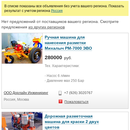
В списке показаны все объявления без учета вашего региона. Показать
результат с учетом региона
Россия
Марка
Нет предложений от поставщиков вашего региона. Смотрите
предложения
из других регионов
Ручная машина для
нанесения разметки
Михалыч РМ-7000 ЭВО
280000
руб.
Тех. Характеристики:
- Насос 6 л/мин
- Давление мах 250 Бар
- Подача краски до 100м
- Мотор 4-х тактный бензиновый
ООО Дорлайн Инжиниринг
+7 (926) 3020767
- Мощность 6.5 л/с
Россия, Москва
- Бак для топлива 3.6 л
Пожаловаться
- Расход - 0.5 л/час
- Подключение 2-х распылителей
- Габариты 1200х800х900 мм
Дорожная разметочная
- Вес 120кг
машина для краски 2 двух
- Самоцентрация и самофиксация
цветов