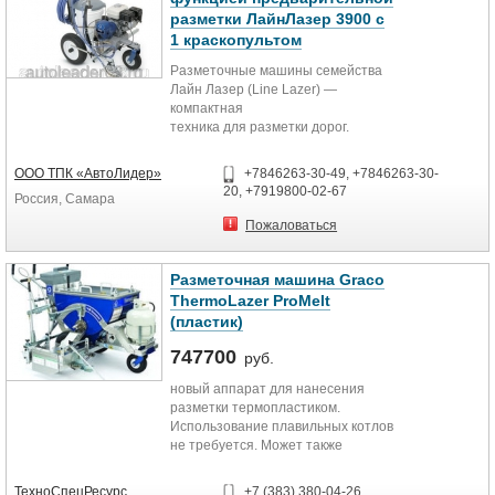
Идеально подходит для
поворотным колесом
разметки ЛайнЛазер 3900 с
крупномосштабных работ.
1 краскопультом
Head Liner Control простой и
- места для ведер с краской
функциональный аппарат с
Разметочные машины семейства
автоматическим устройством
- регулятор давления краски
Лайн Лазер (Line Lazer) —
последовательного нанесения
компактная
разметки, электронным контролем
- возможность подсоединения
техника для разметки дорог.
скорости и соответствующими
самоходного модуля LineDriver
предохранителями.
ООО ТПК «АвтоЛидер»
+7846263-30-49, +7846263-30-
Безвоздушный пистолет LA 95
- визир
20, +7919800-02-67
Россия, Самара
мощность двигателя 14 л.с.
Мах. давление 230 бар.
- масса 120 кг
Пожаловаться
Мах. расход 9 л/мин
вес 260 кг.
- 80х250х108h
в комплект входит:
Разметочная машина Graco
1 шланг высокого давлени
ThermoLazer ProMelt
1 порш. компенсатор ударного
(пластик)
воздействия
1 шланг рециркуляции
747700
руб.
1 бенз бак 50 л.+зап. клапан и смн.
фильтр
новый аппарат для нанесения
2 автоматич. пистолета LA95
разметки термопластиком.
1 пульт упр. скоростью и уст.
Использование плавильных котлов
параметров нанесения
не требуется. Может также
1 компл. автоматического распред.
использоваться с самоходных
светоотражающих шариков
модулем LineDriver. Специальная
ТехноСпецРесурс
+7 (383) 380-04-26