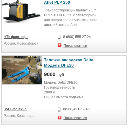
самоходные тележки отличает
Atlet PLP 250
низкий уровень шума. Машины
Транспортировщик паллет 2.5 т
имеют аккумуляторные батареи
PRESTO PLP 250 с платформой
мощностью 210Ah/24V.
для оператора от эксклюзивного
дистрибьютора Atlet.
Технические характеристики
Грузоподъемность - 2500 кг.
Высота подъема - 200 мм.
Грузоподъемность, кг: 2000
НТК форклифт
8 (800) 555 27 24
Скорость движения – 12 км/час.
Россия, Новосибирск
Пятиопорная схема шасси с
Высота подъема вил, мм: 200
Пожаловаться
системой Friction Force
обеспечивает высокую поперечную
Ширина вил, мм: 540
устойчивость и хорошее
Тележка складская Delta
сцепление ведущего колеса с
Длина вил, мм: 1150
Модель DFE20
поверхностью пола. Т. 8 (800) 5555-
393, www.ntk-forklift.ru. Гарантия,
9000
Размер прохода с поддоном, мм:
руб.
сервис по всей РФ
2105/2144
Модель Delta DFE20
Грузоподъемность
Вес, кг: 520
2000 кг
Общая высота подъема
Аккумулятор: 210Ah/24V
190 мм
Высота без ручки
ЗАО РосТехно
8(960)491-62-46
390 мм
Россия, Краснодар
Длина вил
Пожаловаться
1150 мм
Общая ширина вил