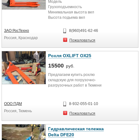
Модель
Размер прохода с поддоном, мм:
Грузоподъемность
Доставка по России транспортной
2260
Минимальная высота вил
компаний. Возможна оплата
Высота подьема вил
наличным и безналичным
Вес, кг: 700
Размер вил
расчетом!Купить тележку
Длина вил
гидравлическую
ЗАО РосТехно
Аккумулятор: 210Ah/24V
8(960)491-62-46
Габаритная ширина вил
грузоподъемностью 2.5 тонн вы
Россия, Краснодар
Размер роликов
можете со склада г. Тюмень.
Пожаловаться
Размер рулевых колёс
Рохля OXLIFT OX25
15500
руб.
Предлагаем купить рохлю
складскую для погрузочно-
разгрузочных работ в Тюмени
ООО ПДМ
8-932-055-01-10
Россия, Тюмень
Пожаловаться
Гидравлическая тележка
Delta DFE20