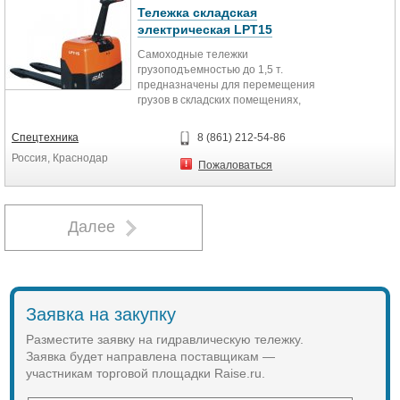
550 мм
Тележка складская
Рулевое колесо
электрическая LPT15
180 мм
Самоходные тележки
Ролики на вилах
грузоподъемностью до 1,5 т.
73 мм
предназначены для перемещения
Собственный вес
грузов в складских помещениях,
60 кг
торговых центрах.
Спецтехника
8 (861) 212-54-86
Органы управления, сигнал,
Россия, Краснодар
счетчик моточасов и индикатор
Пожаловаться
уровня зарядки аккумулятора
находятся на рукоятке. Модель
характеризуется плавным
разгоном и торможением, низким
Далее
уровнем шума. Машина оснащена
аккумулятором мощностью
80Ah/12Vx2.
Технические характеристики
Заявка на закупку
Грузоподъемность, кг: 1500
Разместите заявку на гидравлическую тележку.
Заявка будет направлена поставщикам —
Высота подъема вил, мм: 200
участникам торговой площадки Raise.ru.
Ширина вил, мм: 520