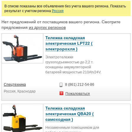
В списке показаны все объявления без учета вашего региона. Показать
результат с учетом региона
Россия
Марка
Нет предложений от поставщиков вашего региона. Смотрите
предложения
из других регионов
Тележка складская
электрическая LPT22 (
электророхля )
Электротележки
грузоподъемностью до 2,2 т.
оснащены аккумуляторной
батареей мощностью 210Ah/24V.
Органы управления и сигнал
находятся на рукоятке самоходной
Спецтехника
8 (861) 212-54-86
тележки, а индикатор батареи и
Россия, Краснодар
счетчик моточасов - по центру
Пожаловаться
корпуса.
Преимуществом данной техники
Тележка складская
является низкий уровень шума и
электрическая QBA20 (
плавный разгон и торможение.
самоходная )
Технические характеристики
Незаменимым помощником для