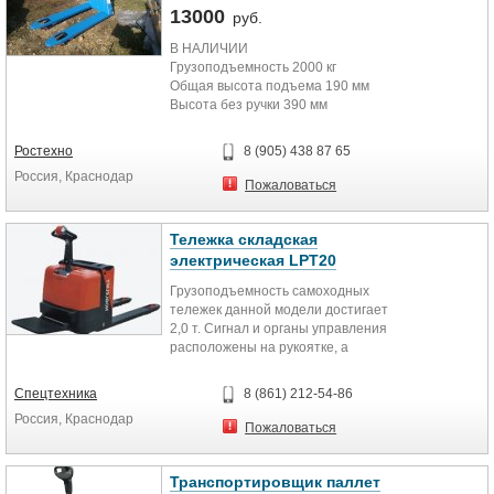
13000
руб.
В НАЛИЧИИ
Грузоподъемность 2000 кг
Общая высота подъема 190 мм
Высота без ручки 390 мм
Длина вил 1150 мм
Общая ширина вил 550 мм
Ростехно
8 (905) 438 87 65
Рулевое колесо 180 мм
Россия, Краснодар
Ролики на вилах 73 мм
Пожаловаться
Собственный вес 60 кг
Тележка складская
электрическая LPT20
Грузоподъемность самоходных
тележек данной модели достигает
2,0 т. Сигнал и органы управления
расположены на рукоятке, а
счетчик моточасов и индикатор
батареи находятся по центру
Спецтехника
8 (861) 212-54-86
корпуса тележки.
Россия, Краснодар
Пожаловаться
Электротележки обеспечивают
плавный разгон и торможение.
Кроме того, предлагаемые
Транспортировщик паллет